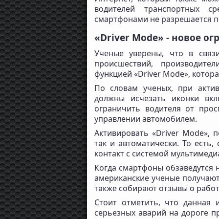
водителей транспортных ср
смартфонами не разрешается п
«Driver Mode» - новое о
Ученые уверены, что в связ
происшествий, производите
функцией «Driver Mode», котор
По словам ученых, при акти
должны исчезать иконки вкл
ограничить водителя от прос
управлении автомобилем.
Активировать «Driver Mode», п
так и автоматически. То есть,
контакт с системой мультимеди
Когда смартфоны обзаведутся н
американские ученые получают
также собирают отзывы о рабо
Стоит отметить, что данная 
серьезных аварий на дороге п