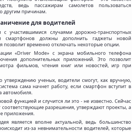
едств, ведь пассажирам самолетов пользоваться
о другим причинам.
граничение для водителей
и с участившимися случаями дорожно-транспортных
ли смартфонов должны дополнить гаджеты новой
ая позволит временно отключать некоторые опции.
вации «Driver Mode» с экрана мобильного телефона
ючения дополнительных приложений. Это позволит
мотра фильмов, чтения книг или новостей, игр при
о утверждению ученых, водители смогут, как вручную,
 система сама начнет работу, если смартфон вступит в
а автомобиля.
овой функцией и случится ли это - не известно. Сейчас
 соответствующие разрешения, утверждают проекты, а
те приложения.
идея является вполне актуальной, ведь большинство
роисходит из-за невнимательности водителей, которые