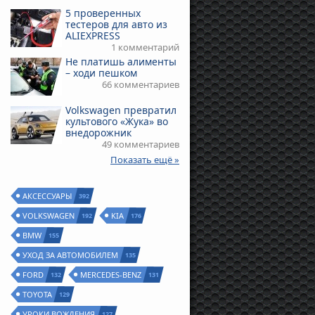
5 проверенных
тестеров для авто из
ALIEXPRESS
1 комментарий
Не платишь алименты
– ходи пешком
66 комментариев
Volkswagen превратил
культового «Жука» во
внедорожник
49 комментариев
Показать ещё »
АКСЕССУАРЫ
392
VOLKSWAGEN
KIA
192
176
BMW
155
УХОД ЗА АВТОМОБИЛЕМ
135
FORD
MERCEDES-BENZ
132
131
TOYOTA
129
УРОКИ ВОЖДЕНИЯ
127