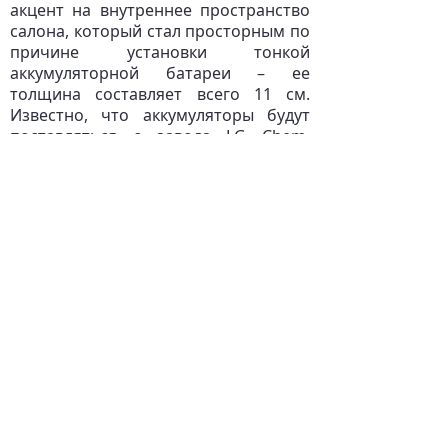
акцент на внутреннее пространство
салона, который стал просторным по
причине установки тонкой
аккумуляторной батареи – ее
толщина составляет всего 11 см.
Известно, что аккумуляторы будут
поставляться с завода LG Chem,
расположенного в Южной Корее.
Преимуществом является и то, что
электрический хэтчбек может
буксировать прицепы весом до 900
кг.