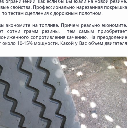
 ограничений, как если бы Вы ехали на новой резине.
овые свойства. Профессионально нарезанная покрышка
 по тестам сцепления с дорожным полотном.
ы экономите на топливе. Причем реально экономите.
ет сотни грамм резины, тем самым приобретает
пониженного сопротивления качению. На преодоление
т около 10-15% мощности. Какой у Вас объем двигателя