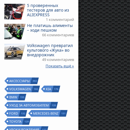
5 проверенных
тестеров для авто из
ALIEXPRESS
1 комментарий
Не платишь алименты
– ходи пешком
66 комментариев
Volkswagen превратил
культового «Жука» во
внедорожник
49 комментариев
Показать ещё »
АКСЕССУАРЫ
392
VOLKSWAGEN
KIA
192
176
BMW
155
УХОД ЗА АВТОМОБИЛЕМ
135
FORD
MERCEDES-BENZ
132
131
TOYOTA
129
УРОКИ ВОЖДЕНИЯ
127