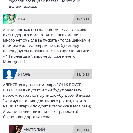
сделали все внутри богато, но это они
делают всегда.
ИВАН
18.10.13
Англичане как всегда в своём вкусе: красиво,
очень дорого и мало. Хотя, таких машин
много нет смысла выпускать - тогда шейхам и
прочим миллиардерам не как будет друг
перед другом похвастаться. А характеристики
у "Ныряльщка", впрочем, тоже ничего!
Молодцы!!!
ИГОРЬ
18.10.13
АЛЕКСВсего два экземпляра ROLLS-ROYCE
PHANTOM выпустят, и они будут радовать
прохожих только на улицах Абу-Даби. Эти два
"жемчуга" только для ихнего рынка, так что
наши алигархи покурят в сторонке в этот раз)))
А машина действительно экстра-класса!
Сваровски, дорогая кожа...
АНАТОЛИЙ
19.10.13