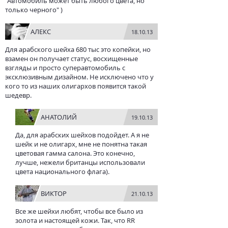
"Автомобиль может быть любого цвета, но
только черного" )
АЛЕКС
18.10.13
Для арабского шейха 680 тыс это копейки, но
взамен он получает статус, восхищенные
взгляды и просто суперавтомобиль с
эксклюзивным дизайном. Не исключено что у
кого то из наших олигархов появится такой
шедевр.
АНАТОЛИЙ
19.10.13
Да, для арабских шейхов подойдет. А я не
шейк и не олигарх, мне не понятна такая
цветовая гамма салона. Это конечно,
лучше, нежели британцы использовали
цвета национального флага).
ВИКТОР
21.10.13
Все же шейхи любят, чтобы все было из
золота и настоящей кожи. Так, что RR