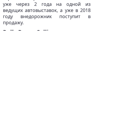
уже через 2 года на одной из
ведущих автовыставок, а уже в 2018
году внедорожник поступит в
продажу.
Rolls-Royce Cullinan довезет с
комфортом прямо с оперы в
Альпы
На опубликованных снимках первый
тестовый «мул» Cullinan спрятан под
кузовом модификации Phantom с
укороченной колесной базой. По
словам представителей компании,
прототип намекает на габаритные
размеры и пропорции будущей
серийной версии внедорожника.
Очевидно, что новинка получит
большой клиренс и крупные колеса.
Место большого антикрыла на
товарном Cullinan возможно займут
задние стойки, т.к. на тестовом