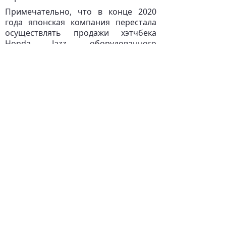
Примечательно, что в конце 2020
года японская компания перестала
осуществлять продажи хэтчбека
Honda Jazz, оборудованного
бензиновым силовым агрегатом.
Сейчас официальные дилеры
предлагают автомобиль
исключительно в гибридной версии.
Стоит отметить, что данное решение
оправдывается, если изучить