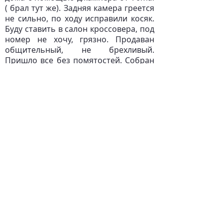
( брал тут же). Задняя камера греется
не сильно, по ходу исправили косяк.
Буду ставить в салон кроссовера, под
номер не хочу, грязно. Продаван
общительный, не брехливый.
Пришло все без помятостей. Собран
добротно, не воняет как другие.
Стекло прикольное - с затемнением.
Параллельно заказал у другого
продавца держатель именно под
этот регистратор, чтоб зеркало на
зеркале не было, люблю чтоб по
феншую все было. Рекомендую и
регистратор и продавца!
Отзыв №3:
Купил с адаптером для
парковки. Видеорегистратор
работает стабильно, чётко
выполняет свои функции. Экран
(зеркало) шикарный отличного
качества и разрешения. Удобно в
использовании, практично. Камера