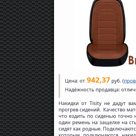
942,37
Цена: от
руб. (
пров
Надёжность продавца: отлич
Накидки от Tisity не дадут 
прогрев сидений. Качество мат
что ездить по сиденью точно н
один ремень на защелке на сты
сидят как родные. Подключаются
которым подключаются накид