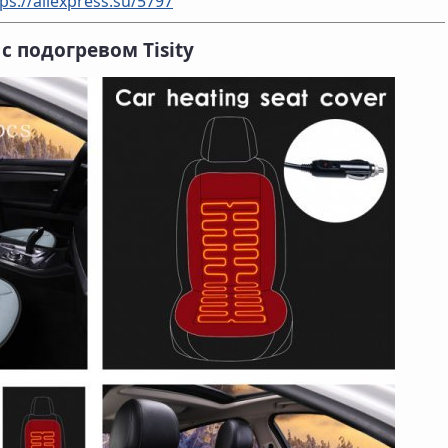
ps://allexpress.su/5797
 подогревом Tisity