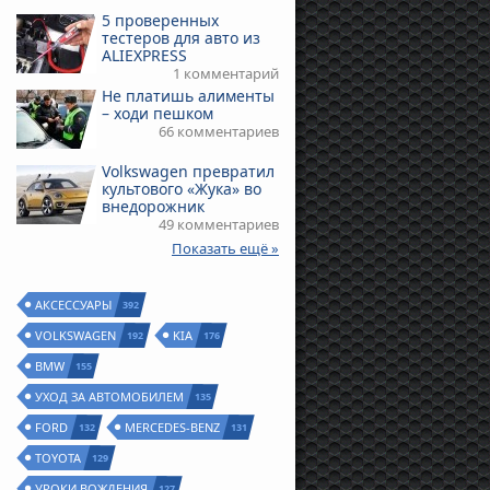
5 проверенных
тестеров для авто из
ALIEXPRESS
1 комментарий
Не платишь алименты
– ходи пешком
66 комментариев
Volkswagen превратил
культового «Жука» во
внедорожник
49 комментариев
Показать ещё »
АКСЕССУАРЫ
392
VOLKSWAGEN
KIA
192
176
BMW
155
УХОД ЗА АВТОМОБИЛЕМ
135
FORD
MERCEDES-BENZ
132
131
TOYOTA
129
УРОКИ ВОЖДЕНИЯ
127