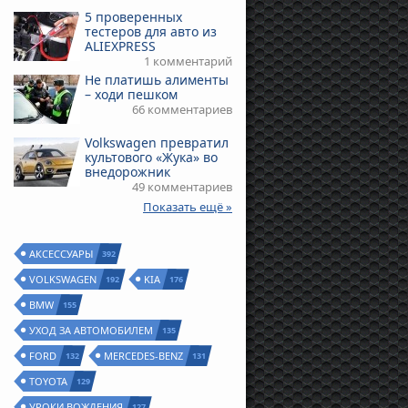
5 проверенных
тестеров для авто из
ALIEXPRESS
1 комментарий
Не платишь алименты
– ходи пешком
66 комментариев
Volkswagen превратил
культового «Жука» во
внедорожник
49 комментариев
Показать ещё »
АКСЕССУАРЫ
392
VOLKSWAGEN
KIA
192
176
BMW
155
УХОД ЗА АВТОМОБИЛЕМ
135
FORD
MERCEDES-BENZ
132
131
TOYOTA
129
УРОКИ ВОЖДЕНИЯ
127