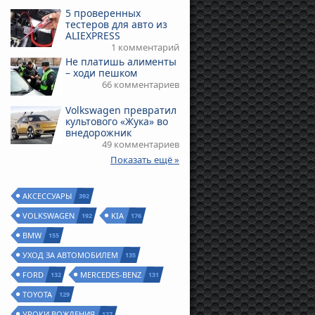
5 проверенных
тестеров для авто из
ALIEXPRESS
1 комментарий
Не платишь алименты
– ходи пешком
66 комментариев
Volkswagen превратил
культового «Жука» во
внедорожник
49 комментариев
Показать ещё »
АКСЕССУАРЫ
392
VOLKSWAGEN
KIA
192
176
BMW
155
УХОД ЗА АВТОМОБИЛЕМ
135
FORD
MERCEDES-BENZ
132
131
TOYOTA
129
УРОКИ ВОЖДЕНИЯ
127