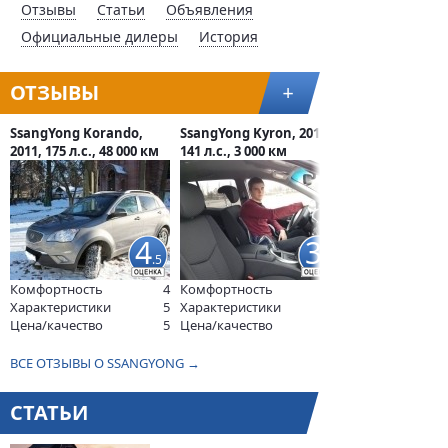
Отзывы
Статьи
Объявления
Официальные дилеры
История
ОТЗЫВЫ
+
SsangYong Korando,
SsangYong Kyron, 2013,
2011, 175 л.с., 48 000 км
141 л.с., 3 000 км
4
3
.5
Комфортность
4
Комфортность
Характеристики
5
Характеристики
Цена/качество
5
Цена/качество
ВСЕ ОТЗЫВЫ О SSANGYONG →
СТАТЬИ