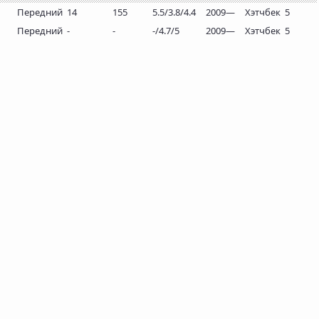
Передний
14
155
5.5/3.8/4.4
2009—
Хэтчбек
5
Передний
-
-
-/4.7/5
2009—
Хэтчбек
5