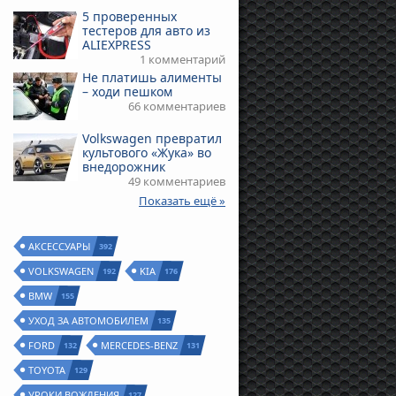
5 проверенных
тестеров для авто из
ALIEXPRESS
1 комментарий
Не платишь алименты
– ходи пешком
66 комментариев
Volkswagen превратил
культового «Жука» во
внедорожник
49 комментариев
Показать ещё »
АКСЕССУАРЫ
392
VOLKSWAGEN
KIA
192
176
BMW
155
УХОД ЗА АВТОМОБИЛЕМ
135
FORD
MERCEDES-BENZ
132
131
TOYOTA
129
УРОКИ ВОЖДЕНИЯ
127