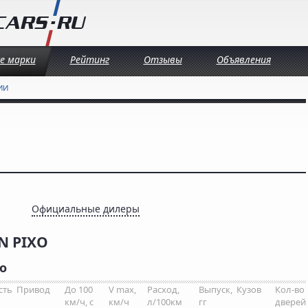
се марки
Рейтинг
Отзывы
Объявления
ИИ
Официальные дилеры
 PIXO
o
сть
Привод
До 100
V max,
Расход,
Выпуск,
Кузов
Кол-во
км/ч, с
км/ч
л/100км
гг
дверей