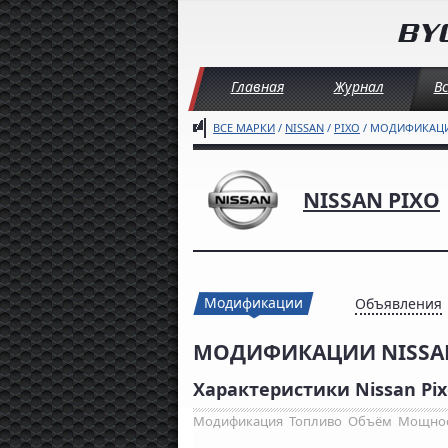
Главная
Журнал
В
ВСЕ МАРКИ
/
NISSAN
/
PIXO
/ МОДИФИКАЦ
NISSAN PIXO
Модификации
Объявления
МОДИФИКАЦИИ NISSAN
Характеристики Nissan Pix
Модификация
Топливо
Объём
Мощно