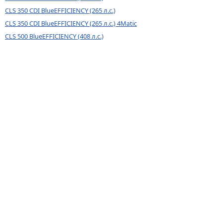
CLS 350 CDI BlueEFFICIENCY (265 л.с.)
CLS 350 CDI BlueEFFICIENCY (265 л.с.) 4Matic
CLS 500 BlueEFFICIENCY (408 л.с.)
CLS 500 BlueEFFICIENCY (408 л.с.) 4MATIC
CLS 63 AMG (525 л.с.)
© 2026
BYCARS.RU
Контакты
|
Реклама на сайте
|
Пользовательское
соглашение
ПОЛНАЯ ВЕРСИЯ →