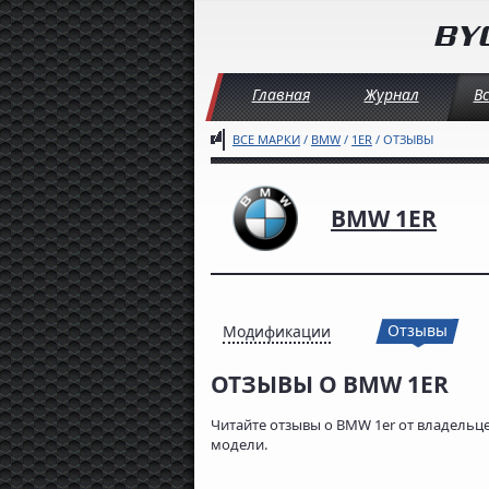
Главная
Журнал
В
ВСЕ МАРКИ
/
BMW
/
1ER
/ ОТЗЫВЫ
BMW 1ER
Отзывы
Модификации
ОТЗЫВЫ О BMW 1ER
Читайте отзывы о BMW 1er от владельце
модели.