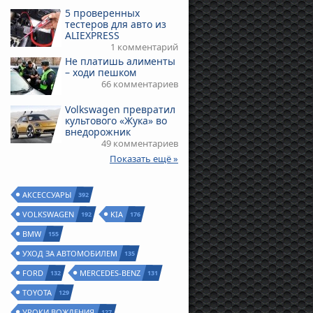
5 проверенных
тестеров для авто из
ALIEXPRESS
1 комментарий
Не платишь алименты
– ходи пешком
66 комментариев
Volkswagen превратил
культового «Жука» во
внедорожник
49 комментариев
Показать ещё »
АКСЕССУАРЫ
392
VOLKSWAGEN
KIA
192
176
BMW
155
УХОД ЗА АВТОМОБИЛЕМ
135
FORD
MERCEDES-BENZ
132
131
TOYOTA
129
УРОКИ ВОЖДЕНИЯ
127