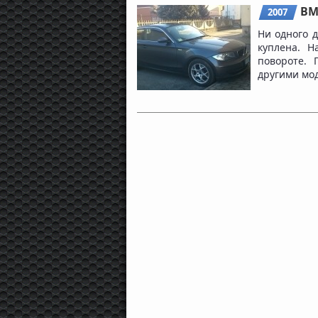
BM
2007
Ни одного д
куплена. Н
повороте.
другими мод