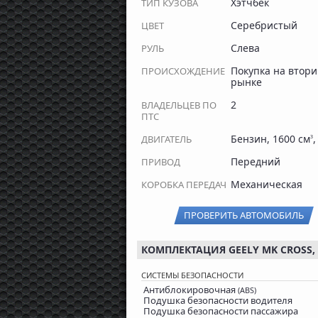
Хэтчбек
ТИП КУЗОВА
Серебристый
ЦВЕТ
Слева
РУЛЬ
Покупка на втор
ПРОИСХОЖДЕНИЕ
рынке
2
ВЛАДЕЛЬЦЕВ ПО
ПТС
Бензин, 1600 см
,
ДВИГАТЕЛЬ
3
Передний
ПРИВОД
Механическая
КОРОБКА ПЕРЕДАЧ
ПРОВЕРИТЬ АВТОМОБИЛЬ
КОМПЛЕКТАЦИЯ GEELY MK CROSS, 1
СИСТЕМЫ БЕЗОПАСНОСТИ
Антиблокировочная
(ABS)
Подушка безопасности водителя
Подушка безопасности пассажира