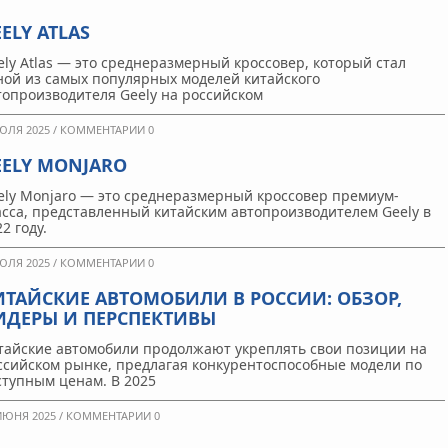
ELY ATLAS
ely Atlas — это среднеразмерный кроссовер, который стал
ной из самых популярных моделей китайского
топроизводителя Geely на российском
ЮЛЯ 2025 /
КОММЕНТАРИИ 0
EELY MONJARO
ely Monjaro — это среднеразмерный кроссовер премиум-
асса, представленный китайским автопроизводителем Geely в
2 году.
ЮЛЯ 2025 /
КОММЕНТАРИИ 0
ИТАЙСКИЕ АВТОМОБИЛИ В РОССИИ: ОБЗОР,
ИДЕРЫ И ПЕРСПЕКТИВЫ
тайские автомобили продолжают укреплять свои позиции на
ссийском рынке, предлагая конкурентоспособные модели по
ступным ценам. В 2025
ИЮНЯ 2025 /
КОММЕНТАРИИ 0