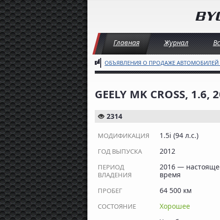
Главная
Журнал
В
ОБЪЯВЛЕНИЯ О ПРОДАЖЕ АВТОМОБИЛЕЙ
GEELY MK CROSS, 1.6,
2314
1.5i (94 л.с.)
МОДИФИКАЦИЯ
2012
ГОД ВЫПУСКА
2016 — настояще
ПЕРИОД
время
ВЛАДЕНИЯ
64 500 км
ПРОБЕГ
Хорошее
СОСТОЯНИЕ