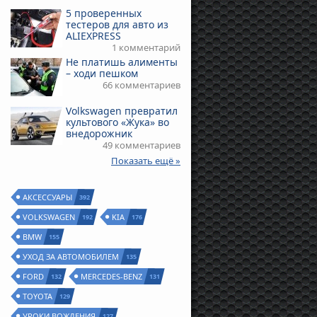
5 проверенных
тестеров для авто из
ALIEXPRESS
1 комментарий
Не платишь алименты
– ходи пешком
66 комментариев
Volkswagen превратил
культового «Жука» во
внедорожник
49 комментариев
Показать ещё »
АКСЕССУАРЫ
392
VOLKSWAGEN
KIA
192
176
BMW
155
УХОД ЗА АВТОМОБИЛЕМ
135
FORD
MERCEDES-BENZ
132
131
TOYOTA
129
УРОКИ ВОЖДЕНИЯ
127