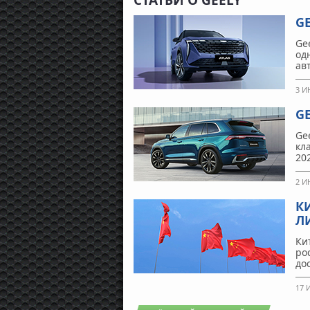
СТАТЬИ О GEELY
GE
Ge
од
ав
3 И
G
Ge
кл
202
2 И
К
Л
Ки
ро
до
17 