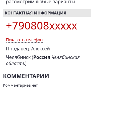
рассмотрим любые варианты.
КОНТАКТНАЯ ИНФОРМАЦИЯ
+790808xxxxx
Показать телефон
Продавец: Алексей
Челябинск (
Россия
Челябинская
область
)
КОММЕНТАРИИ
Комментариев нет.
НАПИСАТЬ
ЗА ТЕ ЖЕ ДЕНЬГИ!
BMW i8, 2014 г., 231 л.с.,
Toyota Land Cruiser,
50 000 км
2015 г., 282 л.с., 5 км