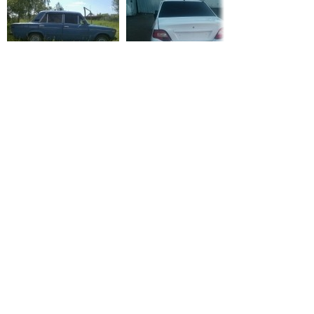
35 000 руб.
35 000 руб.
СТАТЬИ О BMW
Автомобили BMW в
известных фильмах
23 августа 2021 / 0
В BMW рассказали о
выходе новых
электрифицированных
автомобилей
30 июля 2020 / 0
В BMW
презентовали
электрический
кроссовер iX3 2020
26 июля 2020 / 0
ЕЩЁ СТАТЕЙ, ПОЖАЛУЙСТА