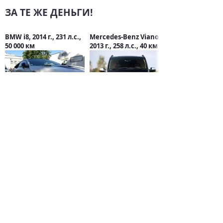
ЗА ТЕ ЖЕ ДЕНЬГИ!
BMW i8, 2014 г., 231 л.с.,
Mercedes-Benz Viano,
50 000 км
2013 г., 258 л.с., 40 км
6 300 000 руб.
8 500 000 руб.
СТАТЬИ О BMW
Автомобили BMW в
известных фильмах
23 августа 2021 / 0
В BMW рассказали о
выходе новых
электрифицированных
автомобилей
30 июля 2020 / 0