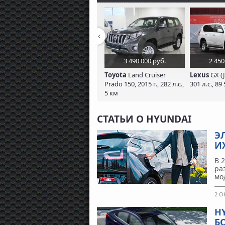
3 490 000 руб.
2 450
Toyota
Land Cruiser
Lexus
GX (J
Prado 150, 2015 г., 282 л.с.,
301 л.с., 89
5 км
СТАТЬИ О HYUNDAI
Э
И
В 
ра
мо
2 О
H
Б