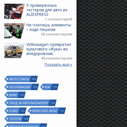
5 проверенных
тестеров для авто из
ALIEXPRESS
1 комментарий
Не платишь алименты
– ходи пешком
66 комментариев
Volkswagen превратил
культового «Жука» во
внедорожник
49 комментариев
Показать ещё »
АКСЕССУАРЫ
392
VOLKSWAGEN
KIA
192
176
BMW
155
УХОД ЗА АВТОМОБИЛЕМ
135
FORD
MERCEDES-BENZ
132
131
TOYOTA
129
УРОКИ ВОЖДЕНИЯ
127