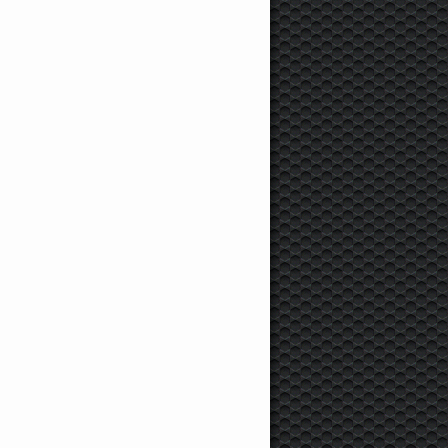
3 499 000 руб.
3 588 000 руб.
3 290 000 руб
ercedes-Benz
S-klasse,
Porsche Macan S, 2015 г.,
BMW
X5 (E53), 2014 
012 г., 306 л.с., 91 000 км
340 л.с., 1 км
306 л.с., 5 650 км