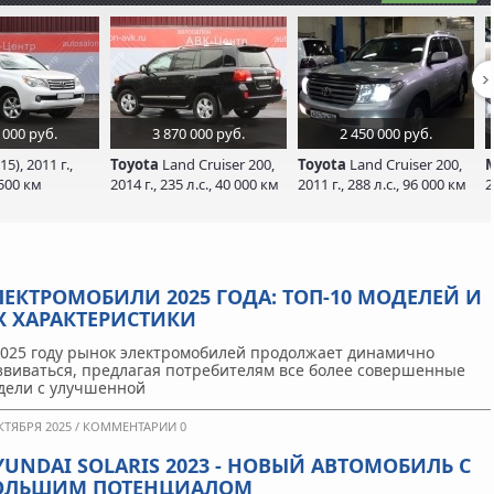
 000 руб.
3 870 000 руб.
2 450 000 руб.
15), 2011 г.,
Toyota
Land Cruiser 200,
Toyota
Land Cruiser 200,
M
 500 км
2014 г., 235 л.с., 40 000 км
2011 г., 288 л.с., 96 000 км
2
ЛЕКТРОМОБИЛИ 2025 ГОДА: ТОП-10 МОДЕЛЕЙ И
Х ХАРАКТЕРИСТИКИ
2025 году рынок электромобилей продолжает динамично
звиваться, предлагая потребителям все более совершенные
дели с улучшенной
КТЯБРЯ 2025 /
КОММЕНТАРИИ 0
YUNDAI SOLARIS 2023 - НОВЫЙ АВТОМОБИЛЬ С
ОЛЬШИМ ПОТЕНЦИАЛОМ