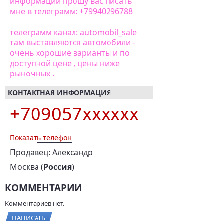
информации прошу вас писать
мне в тeлeгpaмм: +79940296788
тe­­л­e­­гpa­­мм кa­­н­a­­л­­: automobil_sale
там выставляются автомобили -
очень хорошие варианты и по
доступной цене , цены ниже
рыночных .
КОНТАКТНАЯ ИНФОРМАЦИЯ
+709057xxxxxx
Показать телефон
Продавец: Александр
Москва (
Россия
)
КОММЕНТАРИИ
Комментариев нет.
НАПИСАТЬ