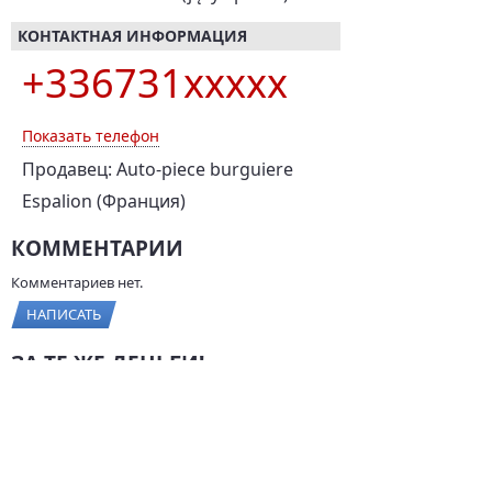
КОНТАКТНАЯ ИНФОРМАЦИЯ
+336731xxxxx
Показать телефон
Продавец: Auto-piece burguiere
Espalion (Франция)
КОММЕНТАРИИ
Комментариев нет.
НАПИСАТЬ
ЗА ТЕ ЖЕ ДЕНЬГИ!
Renault Logan, 2006 г.,
ВАЗ 2114, 2011 г., 82 л.с.,
75 л.с., 3 400 км
95 000 км