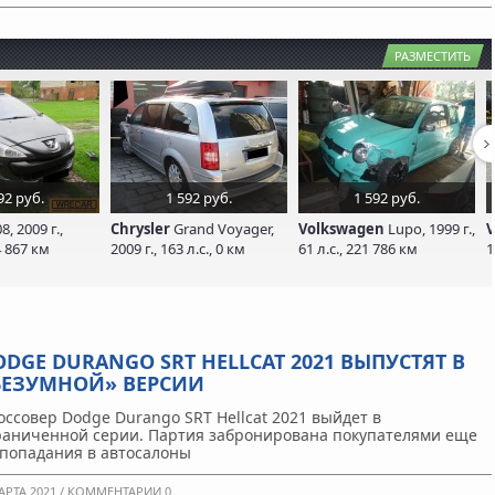
РАЗМЕСТИТЬ
92 руб.
1 592 руб.
1 592 руб.
8, 2009 г.,
Chrysler
Grand Voyager,
Volkswagen
Lupo, 1999 г.,
V
4 867 км
2009 г., 163 л.с., 0 км
61 л.с., 221 786 км
1
ODGE DURANGO SRT HELLCAT 2021 ВЫПУСТЯТ В
БЕЗУМНОЙ» ВЕРСИИ
оссовер Dodge Durango SRT Hellcat 2021 выйдет в
раниченной серии. Партия забронирована покупателями еще
 попадания в автосалоны
АРТА 2021 /
КОММЕНТАРИИ 0