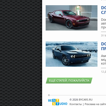
D
С
Do
ав
пр
31 
D
П
Ам
мо
ко
12 
ЕЩЁ СТАТЕЙ, ПОЖАЛУЙСТА
© 2026
BYCARS.RU
Контакты
|
Реклама на сайт