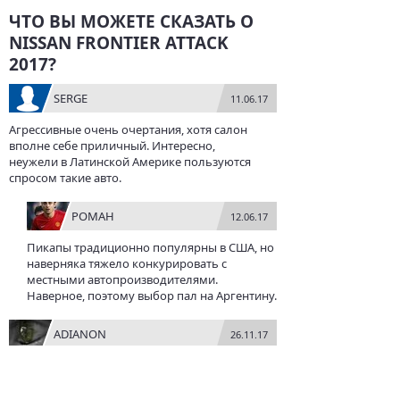
ЧТО ВЫ МОЖЕТЕ СКАЗАТЬ О
NISSAN FRONTIER ATTACK
2017?
SERGE
11.06.17
Агрессивные очень очертания, хотя салон
вполне себе приличный. Интересно,
неужели в Латинской Америке пользуются
спросом такие авто.
РОМАН
12.06.17
Пикапы традиционно популярны в США, но
наверняка тяжело конкурировать с
местными автопроизводителями.
Наверное, поэтому выбор пал на Аргентину.
ADIANON
26.11.17
Да, модель привлекательная и довольно
вместительная, Nissan Frontier Attack 2017 как
будто смесь внедорожника и традиционного