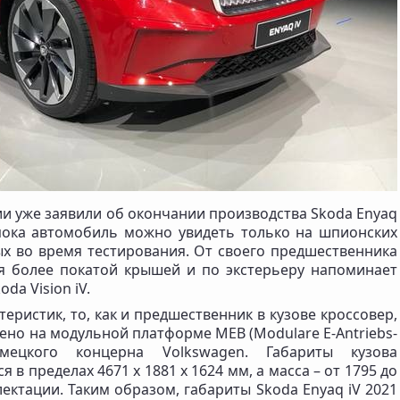
и уже заявили об окончании производства Skoda Enyaq
о пока автомобиль можно увидеть только на шпионских
ых во время тестирования. От своего предшественника
ся более покатой крышей и по экстерьеру напоминает
a Vision iV.
теристик, то, как и предшественник в кузове кроссовер,
оено на модульной платформе MEB (Modulare E-Antriebs-
емецкого концерна Volkswagen. Габариты кузова
 в пределах 4671 x 1881 x 1624 мм, а масса – от 1795 до
лектации. Таким образом, габариты Skoda Enyaq iV 2021