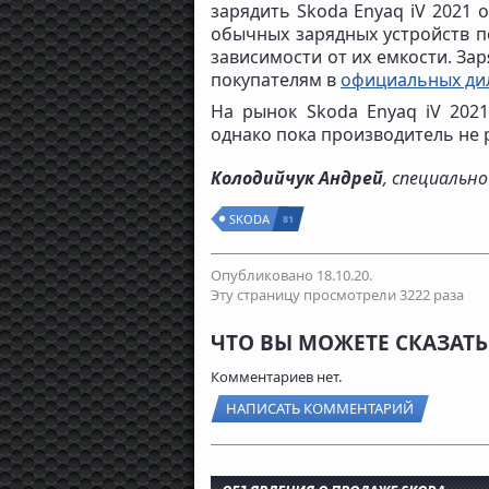
зарядить Skoda Enyaq iV 2021 
обычных зарядных устройств по
зависимости от их емкости. Зар
покупателям в
официальных дил
На рынок Skoda Enyaq iV 202
однако пока производитель не
Колодийчук Андрей
, специальн
SKODA
81
Опубликовано 18.10.20.
Эту страницу просмотрели 3222 раза
ЧТО ВЫ МОЖЕТЕ СКАЗАТЬ 
Комментариев нет.
НАПИСАТЬ КОММЕНТАРИЙ