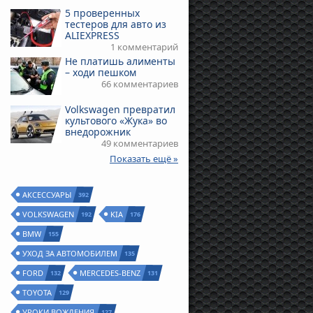
5 проверенных
тестеров для авто из
ALIEXPRESS
1 комментарий
Не платишь алименты
– ходи пешком
66 комментариев
Volkswagen превратил
культового «Жука» во
внедорожник
49 комментариев
Показать ещё »
АКСЕССУАРЫ
392
VOLKSWAGEN
KIA
192
176
BMW
155
УХОД ЗА АВТОМОБИЛЕМ
135
FORD
MERCEDES-BENZ
132
131
TOYOTA
129
УРОКИ ВОЖДЕНИЯ
127