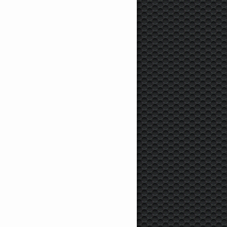
1 650 000 руб.
1 500 000 руб.
100 000 руб
koda
Octavia, 2016 г.,
Skoda
Yeti, 2014 г.,
Skoda
Felicia, 1996 г
80 л.с., 154 000 км
105 л.с., 152 312 км
100 л.с., 10 000 км