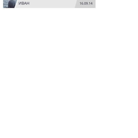
ИВАН
16.09.14
Не может быть автомобиль умнее владельца,
поэтому у нас он и не пользуется особым
спросом, а то, что цена повысится на 267 евро,
да у нас после рейстайлинга – авто дорожают
раз в 5 больше.
ALEXEY
16.09.14
То, что авто не может быть умнее своего
владельца - факт. Но успеем ли мы его
увидеть на российском рынке, если
правительство в свете последних событий
введут санкции против немецкого
автопрома?
PAVELL
17.09.14
Мэрс всегда был верен своему стилю и
дизайну. Простенькая машина по виду, но в
качественной сборке, как у apple))... за это
многие и выбирают данный бренд))