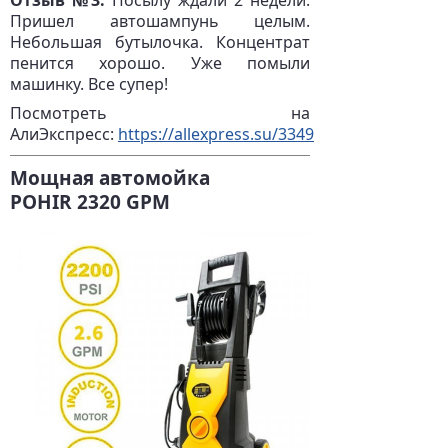
Пришел автошампунь целым.
Небольшая бутылочка. Концентрат
пенится хорошо. Уже помыли
машинку. Все супер!
Посмотреть на
АлиЭкспресс:
https://allexpress.su/3349
Мощная ав
томой
ка
P
OHIR
2320 GPM