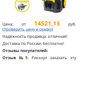
14521,13
Цена: от
руб.
(
проверить цену и скидку
)
Надёжность продавца: отличная!
Доставка по России: бесплатно!
Отзывы покупателей:
Отзыв №1:
Рискнул заказать эту
мойку, так как понравились её
характеристики в целом за такой
ценник. Итак по порядку. Минусы: -
Продавец неделю отправлял товар,
сослался на праздники. - Ужасная
упаковка товара, её практически
нет. Короткий электрический кабель
со штепселем от китайских розеток
(продавец положил адаптер).
Штатный пеногенератор не пенит,