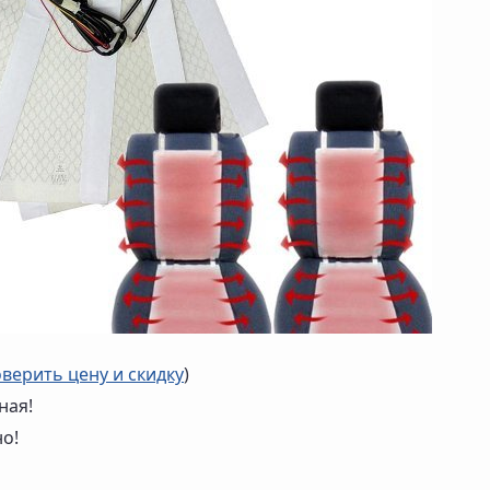
верить цену и скидку
)
ная!
но!