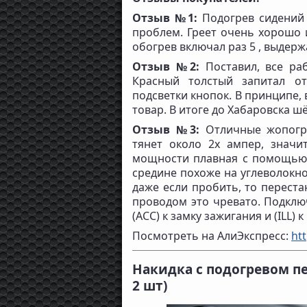
Отзыв №1:
Подогрев сидений
проблем. Греет очень хорошо 
обогрев включал раз 5 , выдерж
Отзыв №2:
Поставил, все ра
Красный толстый запитал от
подсветки кнопок. В принципе,
товар. В итоге до Хабаровска ш
Отзыв №3:
Отличные жопогре
тянет около 2х ампер, значи
мощности плавная с помощью
средине похоже на углеволокн
даже если пробить, то переста
проводом это чревато. Подключ
(ACC) к замку зажигания и (ILL) 
Посмотреть на АлиЭкспресс:
htt
Накидка с подогревом п
2 шт)