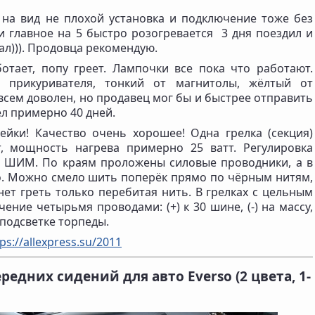
 на вид не плохой установка и подключение тоже без
и главное на 5 быстро розогревается 3 дня поездил и
ал))). Продовца рекомендую.
ботает, попу греет. Лампочки все пока что работают.
 прикуривателя, тонкий от магнитолы, жёлтый от
 всем доволен, но продавец мог бы и быстрее отправить
ёл примерно 40 дней.
йки! Качество очень хорошее! Одна грелка (секция)
т, мощность нагрева примерно 25 ватт. Регулировка
 ШИМ. По краям проложены силовые проводники, а в
о. Можно смело шить поперёк прямо по чёрным нитям,
нет греть только перебитая нить. В грелках с цельным
ение четырьмя проводами: (+) к 30 шине, (-) на массу,
к подсветке торпеды.
ps://allexpress.su/2011
ередних сидений для авто
Everso
(2 цвета, 1-