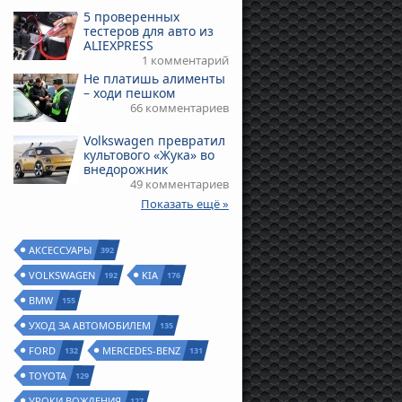
5 проверенных
тестеров для авто из
ALIEXPRESS
1 комментарий
Не платишь алименты
– ходи пешком
66 комментариев
Volkswagen превратил
культового «Жука» во
внедорожник
49 комментариев
Показать ещё »
АКСЕССУАРЫ
392
VOLKSWAGEN
KIA
192
176
BMW
155
УХОД ЗА АВТОМОБИЛЕМ
135
FORD
MERCEDES-BENZ
132
131
TOYOTA
129
УРОКИ ВОЖДЕНИЯ
127