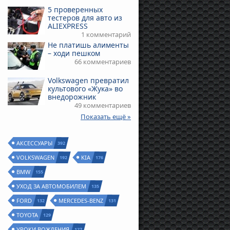
5 проверенных
тестеров для авто из
ALIEXPRESS
1 комментарий
Не платишь алименты
– ходи пешком
66 комментариев
Volkswagen превратил
культового «Жука» во
внедорожник
49 комментариев
Показать ещё »
АКСЕССУАРЫ
392
VOLKSWAGEN
KIA
192
176
BMW
155
УХОД ЗА АВТОМОБИЛЕМ
135
FORD
MERCEDES-BENZ
132
131
TOYOTA
129
УРОКИ ВОЖДЕНИЯ
127