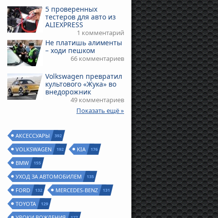
5 проверенных
тестеров для авто из
ALIEXPRESS
1 комментарий
Не платишь алименты
– ходи пешком
66 комментариев
Volkswagen превратил
культового «Жука» во
внедорожник
49 комментариев
Показать ещё »
АКСЕССУАРЫ
392
VOLKSWAGEN
KIA
192
176
BMW
155
УХОД ЗА АВТОМОБИЛЕМ
135
FORD
MERCEDES-BENZ
132
131
TOYOTA
129
УРОКИ ВОЖДЕНИЯ
127