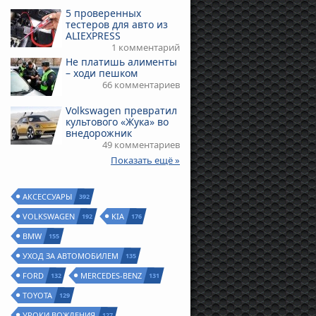
5 проверенных
тестеров для авто из
ALIEXPRESS
1 комментарий
Не платишь алименты
– ходи пешком
66 комментариев
Volkswagen превратил
культового «Жука» во
внедорожник
49 комментариев
Показать ещё »
АКСЕССУАРЫ
392
VOLKSWAGEN
KIA
192
176
BMW
155
УХОД ЗА АВТОМОБИЛЕМ
135
FORD
MERCEDES-BENZ
132
131
TOYOTA
129
УРОКИ ВОЖДЕНИЯ
127