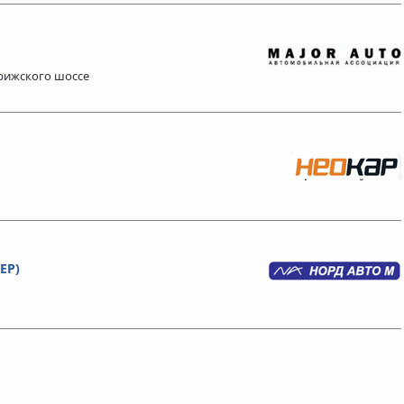
орижского шоссе
ЕР)