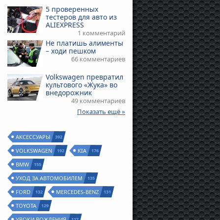
5 проверенных
тестеров для авто из
ALIEXPRESS
1 комментарий
Не платишь алименты
– ходи пешком
66 комментариев
Volkswagen превратил
культового «Жука» во
внедорожник
49 комментариев
Показать ещё »
АКСЕССУАРЫ
392
VOLKSWAGEN
KIA
192
176
BMW
155
УХОД ЗА АВТОМОБИЛЕМ
135
FORD
MERCEDES-BENZ
132
131
TOYOTA
129
УРОКИ ВОЖДЕНИЯ
127