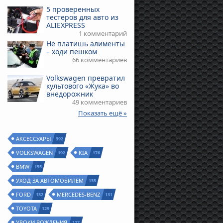
5 проверенных
тестеров для авто из
ALIEXPRESS
1 комментарий
Не платишь алименты
– ходи пешком
66 комментариев
Volkswagen превратил
культового «Жука» во
внедорожник
49 комментариев
Показать ещё »
АКСЕССУАРЫ
392
VOLKSWAGEN
KIA
192
176
BMW
155
УХОД ЗА АВТОМОБИЛЕМ
135
FORD
MERCEDES-BENZ
132
131
TOYOTA
129
УРОКИ ВОЖДЕНИЯ
127