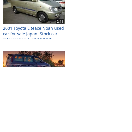
2:41
2001 Toyota Liteace Noah used
car for sale Japan. Stock car
information | TODOROKI
TRADING
20:02
Toyota Lite Ace Noah (Тойота
Лайт эйс ной) Путешествия
© 2026
BYCARS.RU