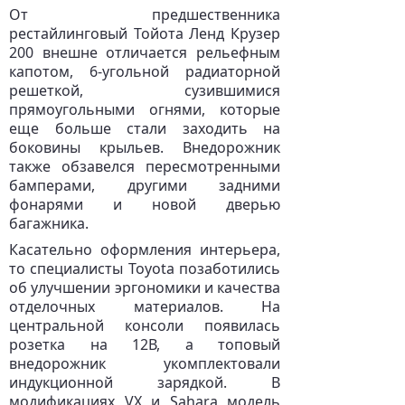
От предшественника
рестайлинговый Тойота Ленд Крузер
200 внешне отличается рельефным
капотом, 6-угольной радиаторной
решеткой, сузившимися
прямоугольными огнями, которые
еще больше стали заходить на
боковины крыльев. Внедорожник
также обзавелся пересмотренными
бамперами, другими задними
фонарями и новой дверью
багажника.
Касательно оформления интерьера,
то специалисты Toyota позаботились
об улучшении эргономики и качества
отделочных материалов. На
центральной консоли появилась
розетка на 12В, а топовый
внедорожник укомплектовали
индукционной зарядкой. В
модификациях VX и Sahara модель