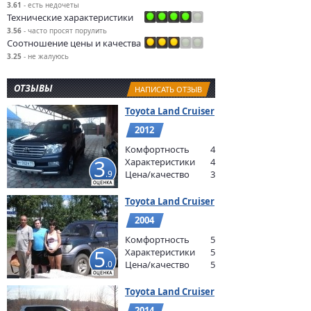
3.61
- есть недочеты
Технические характеристики
3.56
- часто просят порулить
Соотношение цены и качества
3.25
- не жалуюсь
ОТЗЫВЫ
НАПИСАТЬ ОТЗЫВ
Toyota Land Cruiser
2012
Комфортность
4
3
Характеристики
4
.9
Цена/качество
3
Toyota Land Cruiser
2004
Комфортность
5
5
Характеристики
5
.0
Цена/качество
5
Toyota Land Cruiser
2014