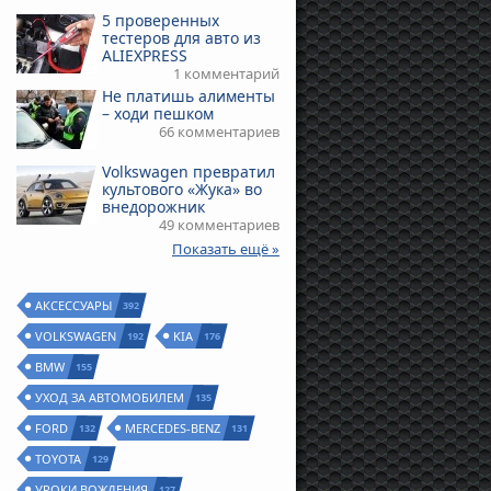
5 проверенных
тестеров для авто из
ALIEXPRESS
1 комментарий
Не платишь алименты
– ходи пешком
66 комментариев
Volkswagen превратил
культового «Жука» во
внедорожник
49 комментариев
Показать ещё »
АКСЕССУАРЫ
392
VOLKSWAGEN
KIA
192
176
BMW
155
УХОД ЗА АВТОМОБИЛЕМ
135
FORD
MERCEDES-BENZ
132
131
TOYOTA
129
УРОКИ ВОЖДЕНИЯ
127