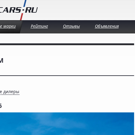
се марки
Рейтинг
Отзывы
Объявления
M
е дилеры
6