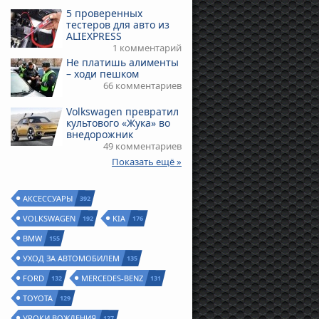
5 проверенных
тестеров для авто из
ALIEXPRESS
1 комментарий
Не платишь алименты
– ходи пешком
66 комментариев
Volkswagen превратил
культового «Жука» во
внедорожник
49 комментариев
Показать ещё »
АКСЕССУАРЫ
392
VOLKSWAGEN
KIA
192
176
BMW
155
УХОД ЗА АВТОМОБИЛЕМ
135
FORD
MERCEDES-BENZ
132
131
TOYOTA
129
УРОКИ ВОЖДЕНИЯ
127