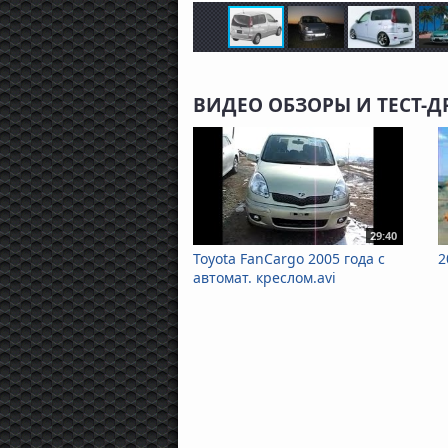
ВИДЕО ОБЗОРЫ И ТЕСТ-Д
29:40
Toyota FanCargo 2005 года с
2
автомат. креслом.avi