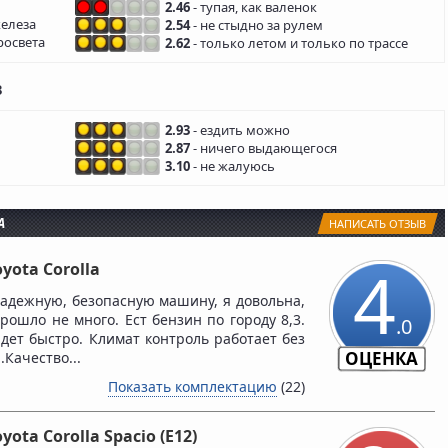
2.46
- тупая, как валенок
железа
2.54
- не стыдно за рулем
росвета
2.62
- только летом и только по трассе
в
2.93
- ездить можно
2.87
- ничего выдающегося
3.10
- не жалуюсь
A
НАПИСАТЬ ОТЗЫВ
4
oyota Corolla
адежную, безопасную машину, я довольна,
рошло не много. Ест бензин по городу 8,3.
.0
идет быстро. Климат контроль работает без
ОЦЕНКА
Качество...
Показать комплектацию
(22)
oyota Corolla Spacio (E12)