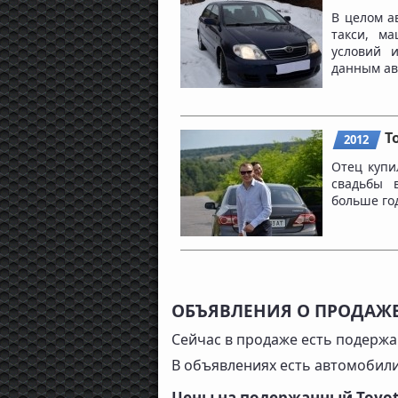
В целом а
такси, м
условий 
данным авт
T
2012
Отец купи
свадьбы 
больше год
ОБЪЯВЛЕНИЯ О ПРОДАЖЕ
Сейчас в продаже есть подержан
В объявлениях есть автомобил
Цены на подержанный Toyota