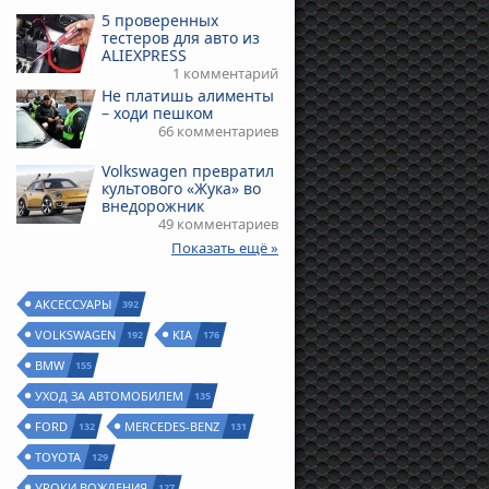
5 проверенных
тестеров для авто из
ALIEXPRESS
1 комментарий
Не платишь алименты
– ходи пешком
66 комментариев
Volkswagen превратил
культового «Жука» во
внедорожник
49 комментариев
Показать ещё »
АКСЕССУАРЫ
392
VOLKSWAGEN
KIA
192
176
BMW
155
УХОД ЗА АВТОМОБИЛЕМ
135
FORD
MERCEDES-BENZ
132
131
TOYOTA
129
УРОКИ ВОЖДЕНИЯ
127