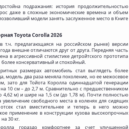
 достойна подражания: история продолжительностью
прос даже в сложные экономические времена и объем
 позволивший модели занять заслуженное место в Книге
ная Toyota Corolla 2026
в т.ч. предлагающаяся на российском рынке) версии
 года внешне отличаются друг от друга. Передняя часть
ена в агрессивной стилистике детройтского прототипа
ер более консервативный и спокойный.
аритных размерах автомобиль стал выглядеть более
да, модель два раза меняла поколение, но ее межосевое
м, зато для Тойота Королла одиннадцатой генерации
 на 10 см – до 2,7 м. Сравнительно с предшественником
о 4,62 м) и шире на 1,5 см (до 1,78 м). Почти полностью
а увеличение свободного места в коленях для сидящих
 отсек стал вместительнее и теперь в него можно
окое применение в конструкции кузова высокопрочных
на 30 кг.
ролла гораздо комфортнее за счет улучшенной