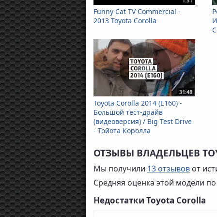
1:31
Funny Cat TV Commercial -
Р
2013 Toyota Corolla
И
C
31:48
Toyota Corolla 2014 (E160) -
Большой тест-драйв
(видеоверсия) / Big Test Drive
- Тойота Королла
ОТЗЫВЫ ВЛАДЕЛЬЦЕВ TO
Мы получили
13 отзывов
от ист
Средняя оценка этой модели по
Недостатки Toyota Corolla