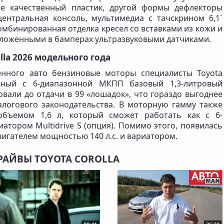
ее качественный пластик, другой формы дефлекторы
ентральная консоль, мультимедиа с тачскрином 6,1´
комбинированная отделка кресел со вставками из кожи и
оложенными в бамперах ультразвуковыми датчиками.
lla 2026 модельного года
енного авто бензиновые моторы специалисты Toyota
нный с 6-диапазонной МКПП базовый 1,3-литровый
вали до отдачи в 99 «лошадок», что гораздо выгоднее
алогового законодательства. В моторную гамму также
 объемом 1,6 л, который сможет работать как с 6-
иатором Multidrive S (опция). Помимо этого, появилась
двигателем мощностью 140 л.с. и вариатором.
РАЙВЫ TOYOTA COROLLA