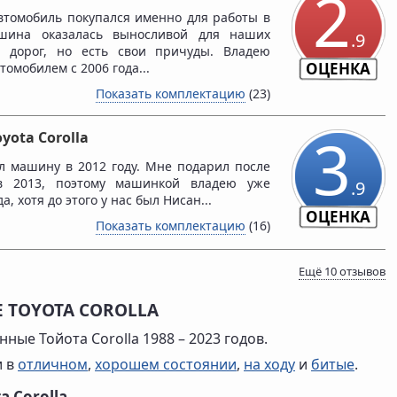
2
втомобиль покупался именно для работы в
ашина оказалась выносливой для наших
.9
и дорог, но есть свои причуды. Владею
ОЦЕНКА
омобилем с 2006 года...
Показать комплектацию
(23)
3
oyota Corolla
л машину в 2012 году. Мне подарил после
в 2013, поэтому машинкой владею уже
.9
а, хотя до этого у нас был Нисан...
ОЦЕНКА
Показать комплектацию
(16)
Ещё 10 отзывов
 TOYOTA COROLLA
ные Тойота Corolla 1988 – 2023 годов.
и в
отличном
,
хорошем состоянии
,
на ходу
и
битые
.
 Corolla