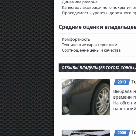
Динамика разгона
Качество лакокрасочного покрытия, 
Проходимость, уровень дорожного п
Средние оценки владельце
Комфортность
Технические характеристики
Соотношение цены и качества
ОТЗЫВЫ ВЛАДЕЛЬЦЕВ TOYOTA COROLL
T
2013
Выбрала н
времени п
На обгон 
нареканий.
T
2006