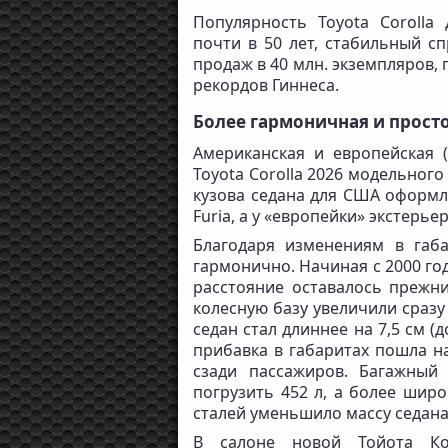
Популярность Toyota Corolla
почти в 50 лет, стабильный с
продаж в 40 млн. экземпляров,
рекордов Гиннеса.
Более гармоничная и простор
Американская и европейская (
Toyota Corolla 2026 модельного
кузова седана для США оформл
Furia, а у «европейки» экстерь
Благодаря изменениям в габ
гармонично. Начиная с 2000 го
расстояние оставалось прежни
колесную базу увеличили сразу
седан стал длиннее на 7,5 см (д
прибавка в габаритах пошла н
сзади пассажиров. Багажный
погрузить 452 л, а более шир
сталей уменьшило массу седана 
В салоне новой Тойота Ко