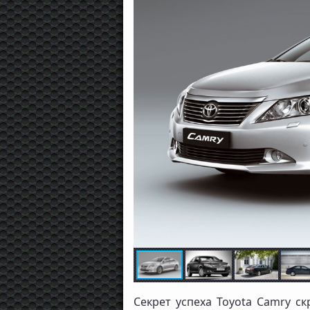
Секрет успеха Toyota Camry с