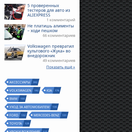
5 проверенных
тестеров для авто из
ALIEXPRESS
1 комментарий
Не платишь алименты
– ходи пешком
66 комментариев
Volkswagen превратил
культового «Жука» во
внедорожник
49 комментариев
Показать ещё »
АКСЕССУАРЫ
392
VOLKSWAGEN
KIA
192
176
BMW
155
УХОД ЗА АВТОМОБИЛЕМ
135
FORD
MERCEDES-BENZ
132
131
TOYOTA
129
УРОКИ ВОЖДЕНИЯ
127