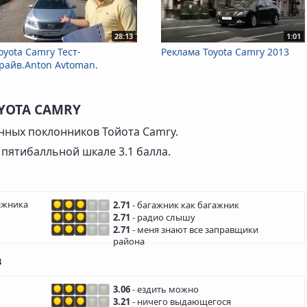
28:13
1:01
oyota Camry Тест-
Реклама Toyota Camry 2013
райв.Anton Avtoman.
YOTA CAMRY
нных поклонников Тойота Camry.
 пятибалльной шкале 3.1 балла.
ажника
2.71
- багажник как багажник
2.71
- радио слышу
2.71
- меня знают все заправщики
района
в
3.06
- ездить можно
3.21
- ничего выдающегося