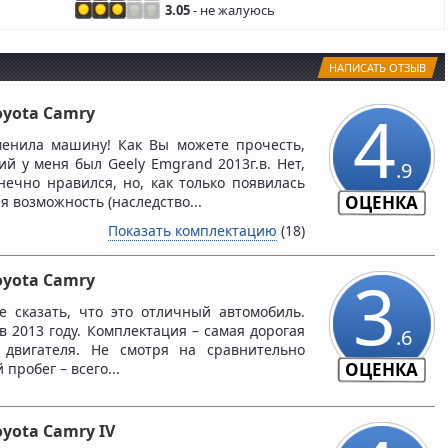
3.05
- не жалуюсь
НАПИСАТЬ ОТЗЫВ
4
oyota Camry
менила машину! Как Вы можете прочесть,
й у меня был Geely Emgrand 2013г.в. Нет,
.9
нечно нравился, но, как только появилась
ОЦЕНКА
 возможность (наследство...
Показать комплектацию
(18)
3
oyota Camry
е сказать, что это отличный автомобиль.
в 2013 году. Комплектация – самая дорогая
.6
 двигателя. Не смотря на сравнительно
ОЦЕНКА
пробег – всего...
oyota Camry IV