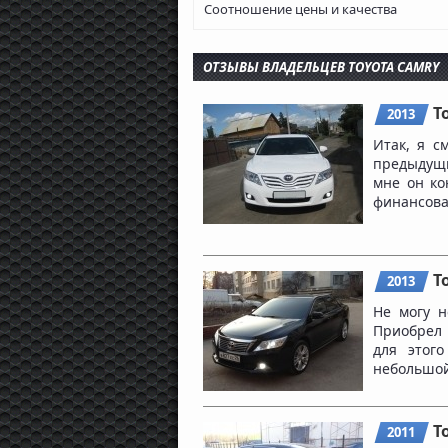
Соотношение цены и качества
ОТЗЫВЫ ВЛАДЕЛЬЦЕВ TOYOTA CAMRY
T
2013
Итак, я с
предыдущи
мне он ко
финансовая
T
2013
Не могу н
Приобрел 
для этого
небольшой 
T
2011