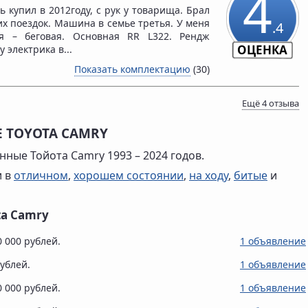
4
 купил в 2012году, с рук у товарища. Брал
их поездок. Машина в семье третья. У меня
.4
ая – беговая. Основная RR L322. Рендж
ОЦЕНКА
у электрика в...
Показать комплектацию
(30)
Ещё 4 отзыва
 TOYOTA CAMRY
ные Тойота Camry 1993 – 2024 годов.
и в
отличном
,
хорошем состоянии
,
на ходу
,
битые
и
a Camry
0 000 рублей.
1 объявление
рублей.
1 объявление
0 000 рублей.
1 объявление