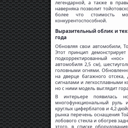
легендарной, а также в прав
наверняка позволит тойотовско
более что стоимость мо
конкурентоспособной.
Выразительный облик и тех
года
Обновляя свои автомобили, T
Этот принцип демонстрирует
подкорректированный «нос»
автомобиля 2,5 см), шестиуго
головными огнями. Обновленн
на дверце багажного отсека,
сигналами и легкосплавными к
но с ними модель выглядит гор
В интерьере появилась но
многофункциональный руль 
круглых циферблатов и 4,2-дюй
рынка перечень оснащения Той
лобового стекла и обогрев зад
этого, в списке оборудовани