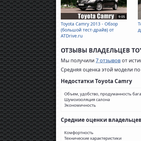
9:05
Toyota Camry 2013 - Обзор
T
(большой тест-драйв) от
д
ATDrive.ru
ОТЗЫВЫ ВЛАДЕЛЬЦЕВ TO
Мы получили
7 отзывов
от исти
Средняя оценка этой модели по
Недостатки Toyota Camry
Объем, удобство, продуманность баг
Шумоизоляция салона
Экономичность
Средние оценки владельце
Комфортность
Технические характеристики