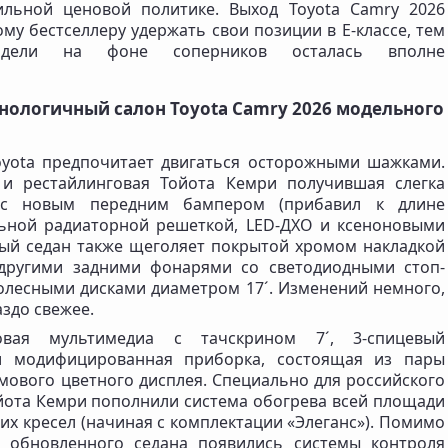
ильной ценовой политике. Выход Toyota Camry 2026
му бестселлеру удержать свои позиции в Е-классе, тем
дели на фоне соперников осталась вполне
нологичный салон Toyota Camry 2026 модельного
oyota предпочитает двигаться осторожными шажками.
 и рестайлинговая Тойота Кемри получившая слегка
 с новым передним бампером (прибавил к длине
льной радиаторной решеткой, LED-ДХО и ксеноновыми
ый седан также щеголяет покрытой хромом накладкой
 другими задними фонарями со светодиодными стоп-
олесными дисками диаметром 17´. Изменений немного,
аздо свежее.
вая мультимедиа с тачскрином 7´, 3-спицевый
и модифицированная приборка, состоящая из пары
мового цветного дисплея. Специально для российского
ота Кемри пополнили система обогрева всей площади
них кресел (начиная с комплектации «Элеганс»). Помимо
я обновленного седана появились системы контроля