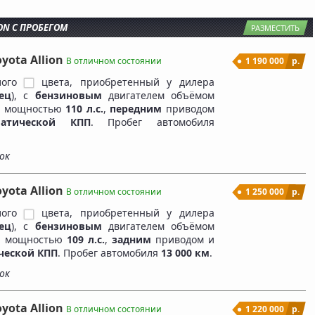
ON С ПРОБЕГОМ
РАЗМЕСТИТЬ
oyota Allion
В отличном состоянии
1 190 000
р.
лого
цвета, приобретенный у дилера
ец
), c
бензиновым
двигателем объёмом
 мощностью
110 л.с.
,
передним
приводом
матической КПП
. Пробег автомобиля
ок
oyota Allion
В отличном состоянии
1 250 000
р.
лого
цвета, приобретенный у дилера
ец
), c
бензиновым
двигателем объёмом
 мощностью
109 л.с.
,
задним
приводом и
ческой КПП
. Пробег автомобиля
13 000 км
.
ок
oyota Allion
В отличном состоянии
1 220 000
р.