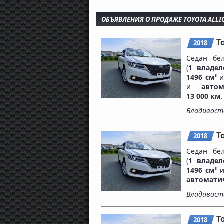
ОБЪЯВЛЕНИЯ О ПРОДАЖЕ TOYOTA ALLI
T
2018
Седан бе
(
1 владел
1496 см
и
3
и
авто
13 000 км
.
Владивост
T
2018
Седан бе
(
1 владел
1496 см
и
3
автомати
Владивост
T
2018