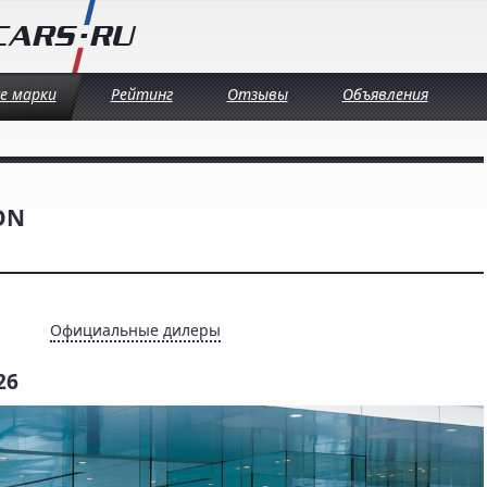
се марки
Рейтинг
Отзывы
Объявления
ON
Официальные дилеры
26