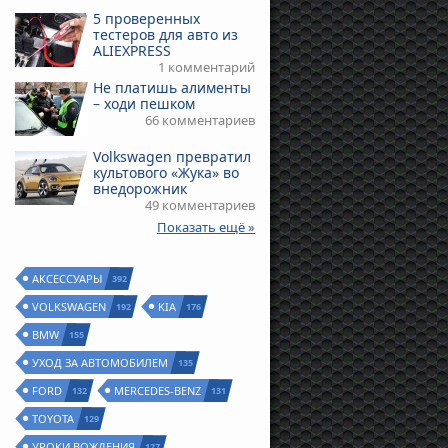
5 проверенных
тестеров для авто из
ALIEXPRESS
1 комментарий
Не платишь алименты
– ходи пешком
66 комментариев
Volkswagen превратил
культового «Жука» во
внедорожник
49 комментариев
Показать ещё »
АКСЕССУАРЫ
392
VOLKSWAGEN
KIA
192
176
BMW
155
УХОД ЗА АВТОМОБИЛЕМ
135
FORD
MERCEDES-BENZ
132
131
TOYOTA
129
УРОКИ ВОЖДЕНИЯ
127