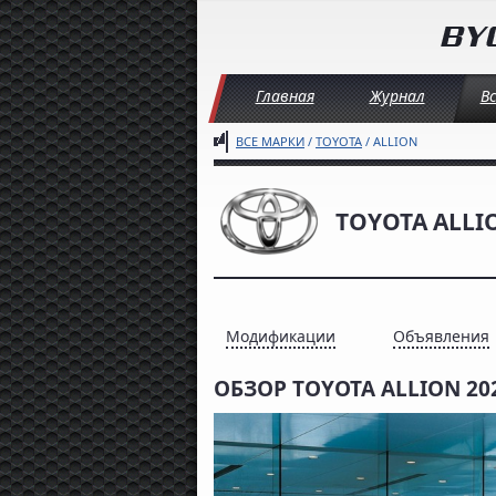
Главная
Журнал
В
ВСЕ МАРКИ
/
TOYOTA
/ ALLION
TOYOTA ALLI
Модификации
Объявления
ОБЗОР TOYOTA ALLION 20