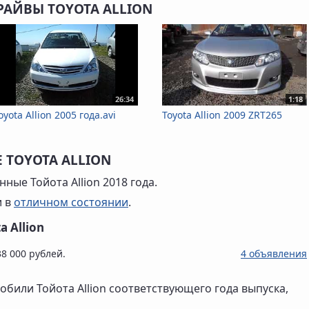
РАЙВЫ TOYOTA ALLION
26:34
1:18
oyota Allion 2005 года.avi
Toyota Allion 2009 ZRT265
 TOYOTA ALLION
ные Тойота Allion 2018 года.
и в
отличном состоянии
.
 Allion
38 000 рублей.
4 объявления
обили Тойота Allion соответствующего года выпуска,