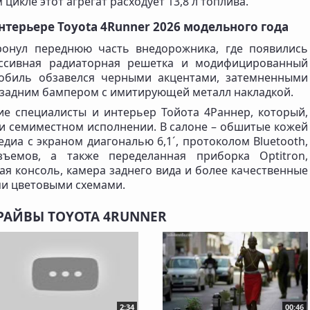
цикле этот агрегат расходует 13,8 л топлива.
нтерьере Toyota 4Runner 2026 модельного года
ронул переднюю часть внедорожника, где появились
ассивная радиаторная решетка и модифицированный
мобиль обзавелся черными акцентами, затемненными
задним бампером с имитирующей металл накладкой.
е специалисты и интерьер Тойота 4Раннер, который,
- и семиместном исполнении. В салоне – обшитые кожей
диа с экраном диагональю 6,1´, протоколом Bluetooth,
ъемов, а также переделанная приборка Optitron,
я консоль, камера заднего вида и более качественные
и цветовыми схемами.
РАЙВЫ TOYOTA 4RUNNER
2:34
00:46