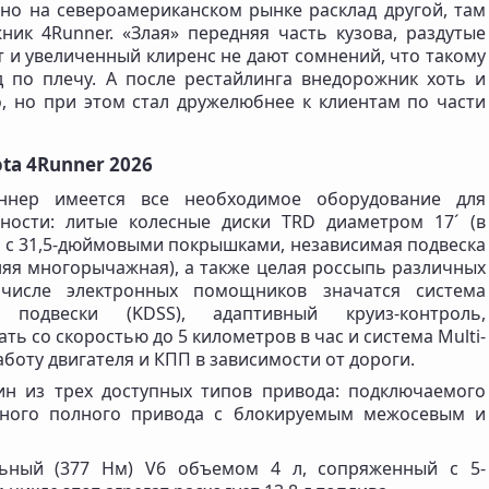
 но на североамериканском рынке расклад другой, там
ник 4Runner. «Злая» передняя часть кузова, раздутые
т и увеличенный клиренс не дают сомнений, что такому
 по плечу. А после рестайлинга внедорожник хоть и
, но при этом стал дружелюбнее к клиентам по части
ta 4Runner 2026
ннер имеется все необходимое оборудование для
ности: литые колесные диски TRD диаметром 17´ (в
´) с 31,5-дюймовыми покрышками, независимая подвеска
няя многорычажная), а также целая россыпь различных
 числе электронных помощников значатся система
 подвески (KDSS), адаптивный круиз-контроль,
ь со скоростью до 5 километров в час и система Multi-
работу двигателя и КПП в зависимости от дороги.
ин из трех доступных типов привода: подключаемого
янного полного привода с блокируемым межосевым и
льный (377 Нм) V6 объемом 4 л, сопряженный с 5-