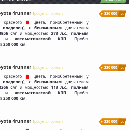
oyota 4runner
Требуется ремонт
220 000
р.
л красного
цвета, приобретенный у
 владелец
), c
бензиновым
двигателем
3956 см
и мощностью
273 л.с.
,
полным
3
дом и
автоматической КПП
. Пробег
ля
350 000 км
.
oyota 4runner
Требуется ремонт
220 000
р.
л красного
цвета, приобретенный у
 владелец
), c
бензиновым
двигателем
2366 см
и мощностью
113 л.с.
,
полным
3
дом и
автоматической КПП
. Пробег
ля
350 000 км
.
oyota 4runner
Требуется ремонт
220 000
р.