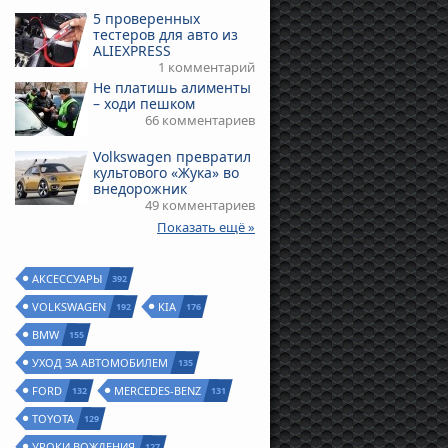
5 проверенных
тестеров для авто из
ALIEXPRESS
1 комментарий
Не платишь алименты
– ходи пешком
66 комментариев
Volkswagen превратил
культового «Жука» во
внедорожник
49 комментариев
Показать ещё »
АКСЕССУАРЫ
392
VOLKSWAGEN
KIA
192
176
BMW
155
УХОД ЗА АВТОМОБИЛЕМ
135
FORD
MERCEDES-BENZ
132
131
TOYOTA
129
УРОКИ ВОЖДЕНИЯ
127