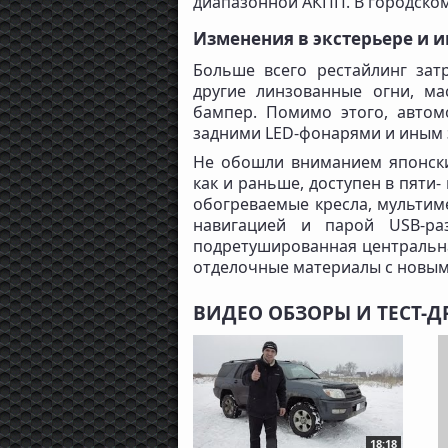
диапазонной АКПП. В городском 
Изменения в экстерьере и и
Больше всего рестайлинг зат
другие линзованные огни, м
бампер. Помимо этого, авто
задними LED-фонарями и иным 
Не обошли вниманием японски
как и раньше, доступен в пяти
обогреваемые кресла, мультиме
навигацией и парой USB-раз
подретушированная центральна
отделочные материалы с новым
ВИДЕО ОБЗОРЫ И ТЕСТ-Д
18:18