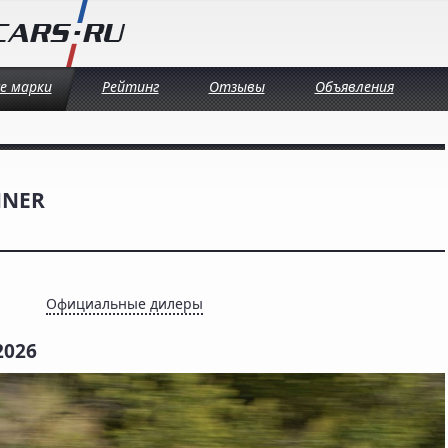
се марки
Рейтинг
Отзывы
Объявления
NNER
Официальные дилеры
2026