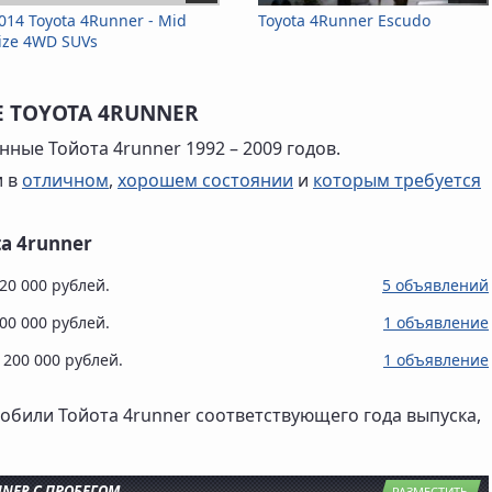
014 Toyota 4Runner - Mid
Toyota 4Runner Escudo
ize 4WD SUVs
 TOYOTA 4RUNNER
ные Тойота 4runner 1992 – 2009 годов.
и в
отличном
,
хорошем состоянии
и
которым требуется
a 4runner
220 000 рублей.
5 объявлений
400 000 рублей.
1 объявление
 200 000 рублей.
1 объявление
обили Тойота 4runner соответствующего года выпуска,
NNER С ПРОБЕГОМ
РАЗМЕСТИТЬ