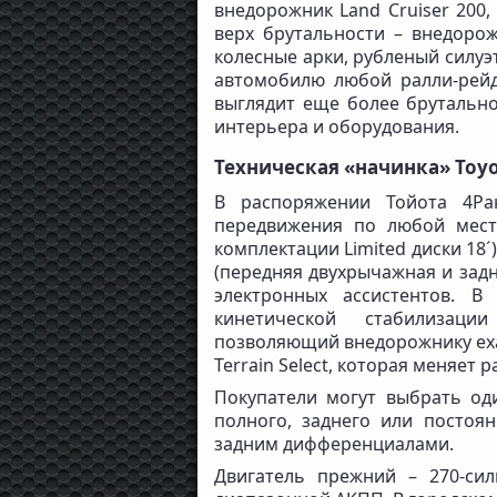
внедорожник Land Cruiser 200,
верх брутальности – внедорож
колесные арки, рубленый силуэ
автомобилю любой ралли-рейд
выглядит еще более брутально
интерьера и оборудования.
Техническая «начинка» Toyo
В распоряжении Тойота 4Ра
передвижения по любой мест
комплектации Limited диски 18
(передняя двухрычажная и зад
электронных ассистентов. В
кинетической стабилизации
позволяющий внедорожнику ехат
Terrain Select, которая меняет 
Покупатели могут выбрать од
полного, заднего или посто
задним дифференциалами.
Двигатель прежний – 270-си