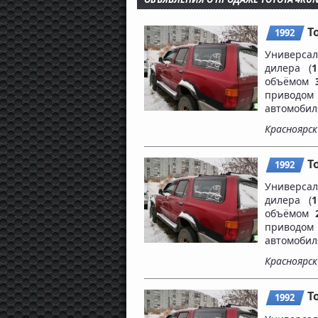
T
1992
Универса
дилера (
1
объёмом
приво
автомоби
Красноярск
T
1992
Универса
дилера (
1
объёмом
приво
автомоби
Красноярск
T
1992