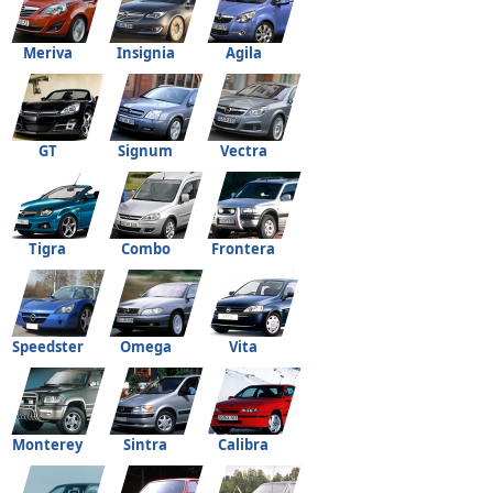
Meriva
Insignia
Agila
GT
Signum
Vectra
Tigra
Combo
Frontera
Speedster
Omega
Vita
Monterey
Sintra
Calibra