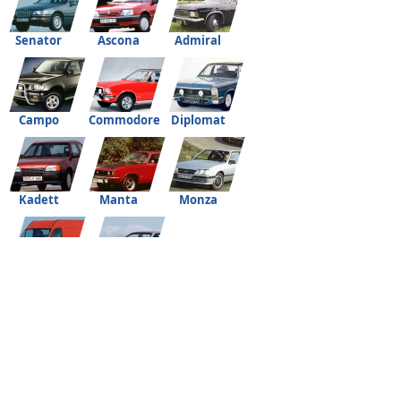
Senator
Ascona
Admiral
Campo
Commodore
Diplomat
Kadett
Manta
Monza
Movano
Rekord
Отзывы
Статьи
Объявления
Официальные дилеры
История