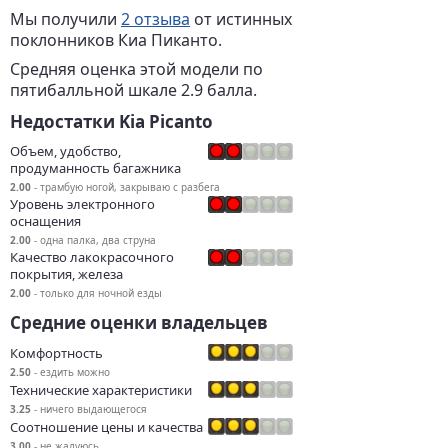
Мы получили
2 отзыва
от истинных
поклонников Киа Пиканто.
Средняя оценка этой модели по
пятибалльной шкале 2.9 балла.
Недостатки Kia Picanto
Объем, удобство,
продуманность багажника
2.00
- трамбую ногой, закрываю с разбега
Уровень электронного
оснащения
2.00
- одна палка, два струна
Качество лакокрасочного
покрытия, железа
2.00
- только для ночной езды
Средние оценки владельцев
Комфортность
2.50
- ездить можно
Технические характеристики
3.25
- ничего выдающегося
Соотношение цены и качества
3.00
- не жалуюсь