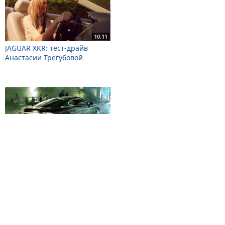
10:11
JAGUAR XKR: тест-драйв
Анастасии Трегубовой
1:31
Jaguar XKR
© 2026
BYCARS.RU