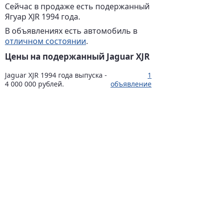
Сейчас в продаже есть подержанный
Ягуар XJR 1994 года.
В объявлениях есть автомобиль в
отличном состоянии
.
Цены на подержанный Jaguar XJR
Jaguar XJR 1994 года выпуска -
1
4 000 000 рублей.
объявление
Указаны средние цены на
автомобили Ягуар XJR
соответствующего года выпуска,
которые продаются сейчас.
ОБЪЯВЛЕНИЯ
РАЗМЕСТИТЬ
Jaguar XJR
1994
Отличное состояние
4 000 000 руб.