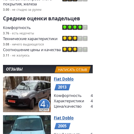
покрытия, железа
3.00
- не стыдно за рулем
Средние оценки владельцев
Комфортность
3.76
- есть недочеты
Технические характеристики
3.08
- ничего выдающегося
Соотношение цены и качества
3.11
- не жалуюсь
ОТЗЫВЫ
НАПИСАТЬ ОТЗЫВ
Fiat Doblo
2013
Комфортность
4
4
Характеристики
4
.3
Цена/качество
4
Fiat Doblo
2005