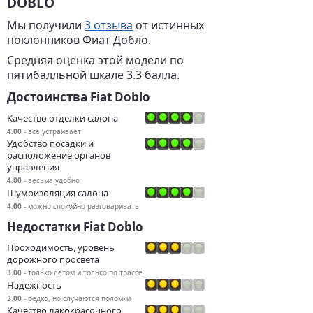
DOBLO
Мы получили
3 отзыва
от истинных
поклонников Фиат Добло.
Средняя оценка этой модели по
пятибалльной шкале 3.3 балла.
Достоинства Fiat Doblo
Качество отделки салона
4.00
- все устраивает
Удобство посадки и
расположение органов
управления
4.00
- весьма удобно
Шумоизоляция салона
4.00
- можно спокойно разговаривать
Недостатки Fiat Doblo
Проходимость, уровень
дорожного просвета
3.00
- только летом и только по трассе
Надежность
3.00
- редко, но случаются поломки
Качество лакокрасочного