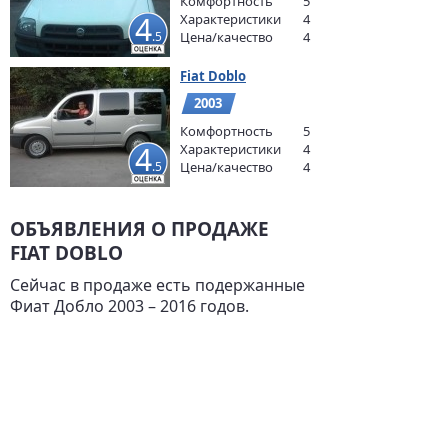
Комфортность
5
4
Характеристики
4
.5
Цена/качество
4
Fiat Doblo
2003
Комфортность
5
4
Характеристики
4
.5
Цена/качество
4
ОБЪЯВЛЕНИЯ О ПРОДАЖЕ
FIAT DOBLO
Сейчас в продаже есть подержанные
Фиат Добло 2003 – 2016 годов.
В объявлениях есть автомобили в
отличном
,
хорошем состоянии
и
битые
.
Цены на подержанный Fiat Doblo
Fiat Doblo 2003 года выпуска -
2