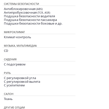
СИСТЕМЫ БЕЗОПАСНОСТИ
Антиблокировочная
(ABS)
Антипробуксовочная
(TCR, ASR)
Подушка безопасности водителя
Подушка безопасности пассажира
Подушки безопасности боковые и др.
МИКРОКЛИМАТ
Климат-контроль
МУЗЫКА, МУЛЬТИМЕДИА
CD
СИДЕНИЯ
С подогревом
РУЛЬ
С регулировкой угла
С регулировкой вылета
С усилителем
САЛОН
Ткань
ДРУГИЕ ОПЦИИ