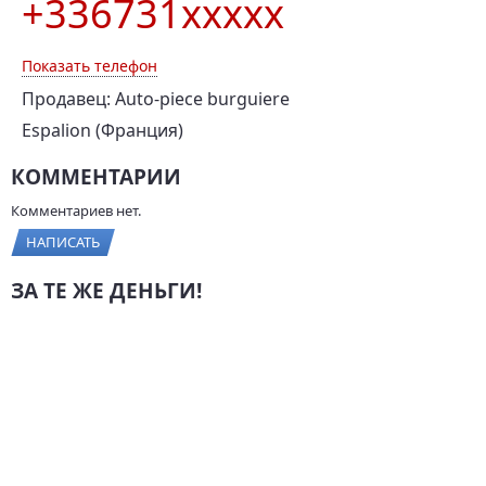
+336731xxxxx
Показать телефон
Продавец: Auto-piece burguiere
Espalion (Франция)
КОММЕНТАРИИ
Комментариев нет.
НАПИСАТЬ
ЗА ТЕ ЖЕ ДЕНЬГИ!
Audi A6, 2002 г., 131 л.с.,
Nissan Tiida, 2007 г.,
350 000 км
110 л.с., 99 000 км