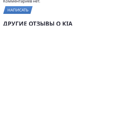
Комментариев нет.
НАПИСАТЬ
ДРУГИЕ ОТЗЫВЫ О KIA
Kia Cerato KOUP, 2012,
Kia Sorento, 2008,
156 л.с., 150 000 км
170 л.с., 80 000 км
3
4
.9
Комфортность
4
Комфортность
Характеристики
4
Характеристики
Цена/качество
4
Цена/качество
СТАТЬИ О KIA
Электромобили 2025
года: Топ-10
моделей и их
характеристики
1 октября 2025 / 0