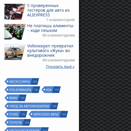
5 проверенных
тестеров для авто из
ALIEXPRESS
1 комментарий
Не платишь алименты
– ходи пешком
66 комментариев
Volkswagen превратил
культового «Жука» во
внедорожник
49 комментариев
Показать ещё »
АКСЕССУАРЫ
392
VOLKSWAGEN
KIA
192
176
BMW
155
УХОД ЗА АВТОМОБИЛЕМ
135
FORD
MERCEDES-BENZ
132
131
TOYOTA
129
УРОКИ ВОЖДЕНИЯ
127