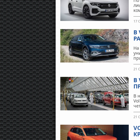
По
лиф
ко
17 
В
PA
На
ун
пр
21 
В
П
В 
Vo
че
21 
V
К