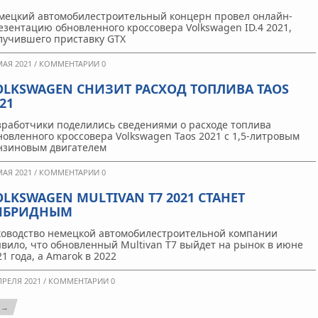
мецкий автомобилестроительный концерн провел онлайн-
езентацию обновленного кроссовера Volkswagen ID.4 2021,
лучившего приставку GTX
МАЯ 2021 /
КОММЕНТАРИИ 0
OLKSWAGEN СНИЗИТ РАСХОД ТОПЛИВА TAOS
21
зработчики поделились сведениями о расходе топлива
новленного кроссовера Volkswagen Taos 2021 с 1,5-литровым
нзиновым двигателем
МАЯ 2021 /
КОММЕНТАРИИ 0
OLKSWAGEN MULTIVAN T7 2021 СТАНЕТ
ИБРИДНЫМ
ководство немецкой автомобилестроительной компании
явило, что обновленный Multivan T7 выйдет на рынок в июне
21 года, а Amarok в 2022
ПРЕЛЯ 2021 /
КОММЕНТАРИИ 0
 →