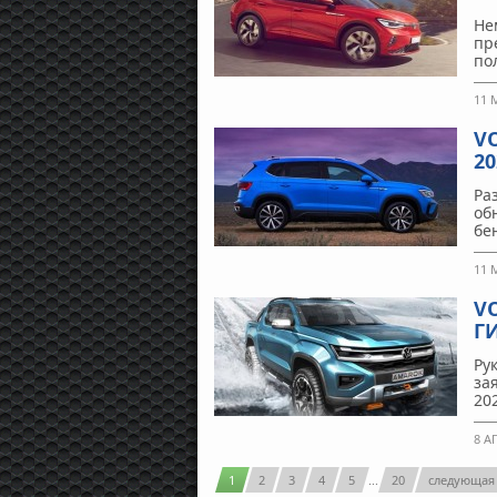
Не
пр
по
11 
V
20
Ра
об
бе
11 
V
Г
Ру
за
20
8 А
1
2
3
4
5
...
20
следующая