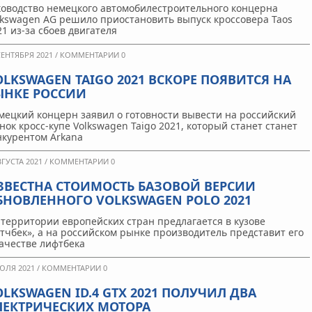
ководство немецкого автомобилестроительного концерна
lkswagen AG решило приостановить выпуск кроссовера Taos
21 из-за сбоев двигателя
СЕНТЯБРЯ 2021 /
КОММЕНТАРИИ 0
OLKSWAGEN TAIGO 2021 ВСКОРЕ ПОЯВИТСЯ НА
ЫНКЕ РОССИИ
мецкий концерн заявил о готовности вывести на российский
нок кросс-купе Volkswagen Taigo 2021, который станет станет
нкурентом Arkana
ВГУСТА 2021 /
КОММЕНТАРИИ 0
ЗВЕСТНА СТОИМОСТЬ БАЗОВОЙ ВЕРСИИ
БНОВЛЕННОГО VOLKSWAGEN POLO 2021
 территории европейских стран предлагается в кузове
этчбек», а на российском рынке производитель представит его
качестве лифтбека
ЮЛЯ 2021 /
КОММЕНТАРИИ 0
OLKSWAGEN ID.4 GTX 2021 ПОЛУЧИЛ ДВА
ЛЕКТРИЧЕСКИХ МОТОРА