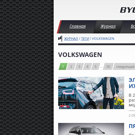
Главная
Журнал
В
ЖУРНАЛ
/
ТЕГИ
/ VOLKSWAGEN
VOLKSWAGEN
1
2
3
4
5
...
20
следующая
Э
И
В 
ра
мо
2 О
П