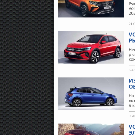
Ру
Vo
20
21 
V
Р
Не
ры
ко
6 А
И
О
На
«х
в 
9 И
V
Э