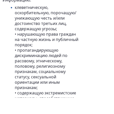
Информацию:
клеветническую,
оскорбительную, порочащую/
унижающую честь и/или
достоинство третьих лиц,
содержащую угрозы;
• нарушающую права граждан
на частную жизнь и публичный
порядок;
• пропагандирующую
дискриминацию людей по
расовому, этническому,
половому, религиозному
признакам, социальному
статусу, сексуальной
ориентации или иным
признакам;
• содержащую экстремистские
материалы, способствующую
и/или призывающую к
изменению конституционного