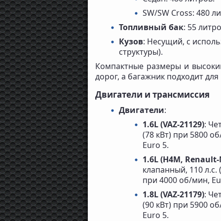
SW/SW Cross: 480 л
Топливный бак
: 55 литро
Кузов
: Несущий, с испол
структуры).
Компактные размеры и высокий
дорог, а багажник подходит для
Двигатели и трансмиссия
Двигатели
:
1.6L (VAZ-21129)
: Че
(78 кВт) при 5800 о
Euro 5.
1.6L (H4M, Renault-
клапанный, 110 л.с.
при 4000 об/мин, Eu
1.8L (VAZ-21179)
: Че
(90 кВт) при 5900 о
Euro 5.