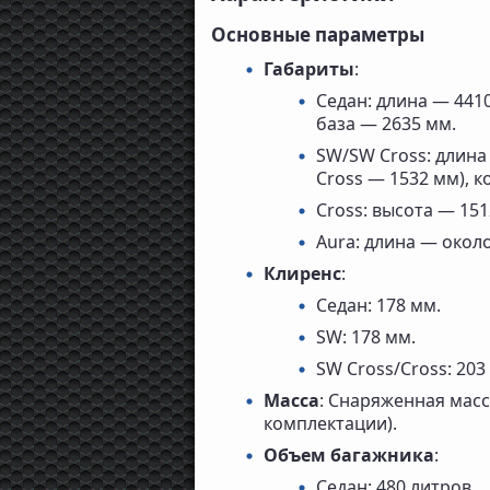
Основные параметры
Габариты
:
Седан: длина — 441
база — 2635 мм.
SW/SW Cross: длина
Cross — 1532 мм), к
Cross: высота — 151
Aura: длина — около
Клиренс
:
Седан: 178 мм.
SW: 178 мм.
SW Cross/Cross: 203
Масса
: Снаряженная масс
комплектации).
Объем багажника
:
Седан: 480 литров.