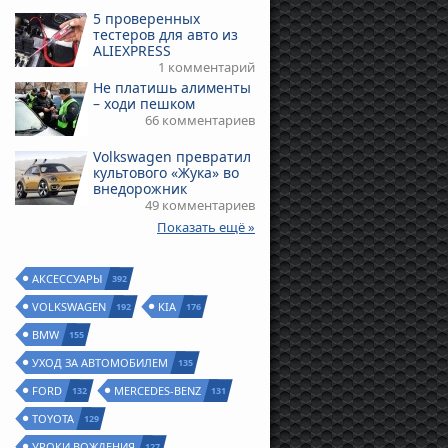
5 проверенных
тестеров для авто из
ALIEXPRESS
1 комментарий
Не платишь алименты
– ходи пешком
66 комментариев
Volkswagen превратил
культового «Жука» во
внедорожник
49 комментариев
Показать ещё »
АКСЕССУАРЫ
392
VOLKSWAGEN
KIA
192
176
BMW
155
УХОД ЗА АВТОМОБИЛЕМ
135
FORD
MERCEDES-BENZ
132
131
TOYOTA
129
УРОКИ ВОЖДЕНИЯ
127