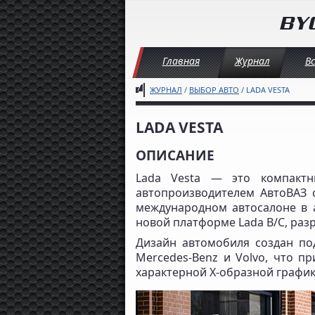
Главная
Журнал
В
ЖУРНАЛ
/
ВЫБОР АВТО
/ LADA VESTA
LADA VESTA
ОПИСАНИЕ
Lada Vesta — это компактн
автопроизводителем АвтоВАЗ 
международном автосалоне в а
новой платформе Lada B/C, разр
Дизайн автомобиля создан по
Mercedes-Benz и Volvo, что п
характерной X-образной график