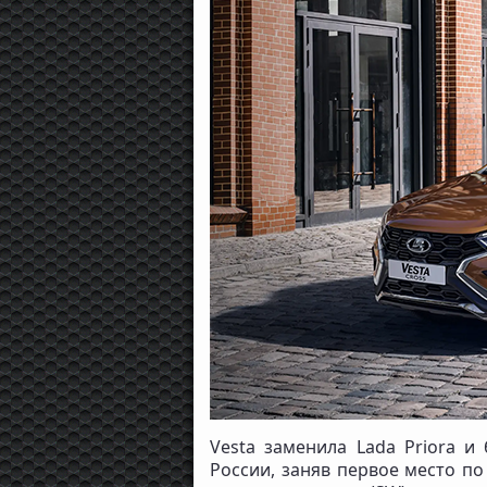
Vesta заменила Lada Priora и
России, заняв первое место по