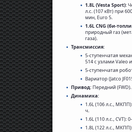
1.8L (Vesta Sport)
: 
л.с. (107 кВт) при 
мин, Euro 5.
1.6L CNG (би-топли
природный газ (мета
газа).
Трансмиссия
:
5-ступенчатая механ
514 с узлами Valeo и 
5-ступенчатая робо
Вариатор (Jatco JF0
Привод
: Передний (FWD).
Динамика
:
1.6L (106 л.с., МКПП
ч.
1.6L (110 л.с., CVT)
1.8L (122 л.с., МКПП