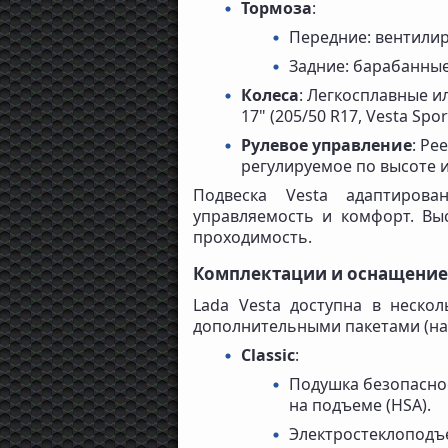
Тормоза
:
Передние: вентили
Задние: барабанные 
Колеса
: Легкосплавные ил
17" (205/50 R17, Vesta Spor
Рулевое управление
: Ре
регулируемое по высоте и
Подвеска Vesta адаптирова
управляемость и комфорт. Выс
проходимость.
Комплектации и оснащение
Lada Vesta доступна в несколь
дополнительными пакетами (нап
Classic
:
Подушка безопаснос
на подъеме (HSA).
Электростеклоподъ